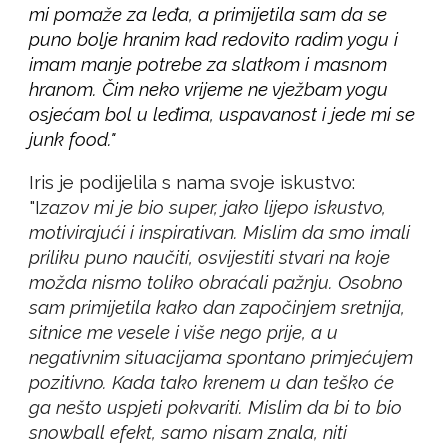
mi pomaže za leđa, a primijetila sam da se
puno bolje hranim kad redovito radim yogu i
imam manje potrebe za slatkom i masnom
hranom. Čim neko vrijeme ne vježbam yogu
osjećam bol u leđima, uspavanost i jede mi se
junk food."
Iris je podijelila s nama svoje iskustvo:
"I
zazov mi je bio super, jako lijepo iskustvo,
motivirajući i inspirativan. Mislim da smo imali
priliku puno naučiti, osvijestiti stvari na koje
možda nismo toliko obraćali pažnju. Osobno
sam primijetila kako dan započinjem sretnija,
sitnice me vesele i više nego prije, a u
negativnim situacijama spontano primjećujem
pozitivno. Kada tako krenem u dan teško će
ga nešto uspjeti pokvariti. Mislim da bi to bio
snowball efekt, samo nisam znala, niti