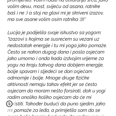
volim devu, most, svijeću od asana, ratnike
baš i ne :) a stoj na glavi mi je skriveni izazov,
ma sve asane volim osim ratnika :)))"
Lucija je podijelila svoje iskustvo sa yogom:
"Izazovi s kojima se susrećem su vezani uz
nedostatak energije i tu mi yoga jako pomaže.
Često se nakon dugog dana i posla osjećam
jako umorno i onda kada izdvojim vrijeme za
yogu na kraju takvog dana dobijem energije,
bolje spavam i sljedeći se dan osjećam
odmornije i bolje. Mnoge druge fizičke
aktivnosti nemaju takav efekt jer se često
osjećam da moram nešto forsirati, dok u yogi
radim onoliko koliko osjećam da će mi
koristiti. Također budući da puno sjedim, jako
mi pomaže za leđa, a primijetila sam da se