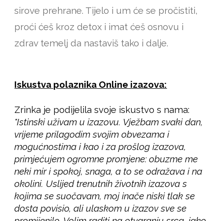
sirove prehrane. Tijelo i um će se pročistiti,
proći ćeš kroz detox i imat ćeš osnovu i
zdrav temelj da nastaviš tako i dalje.
Iskustva polaznika Online izazova:
Zrinka je podijelila svoje iskustvo s nama:
"Istinski uživam u izazovu. Vježbam svaki dan,
vrijeme prilagodim svojim obvezama i
mogućnostima i kao i za prošlog izazova,
primjećujem ogromne promjene: obuzme me
neki mir i spokoj, snaga, a to se odražava i na
okolini. Uslijed trenutnih životnih izazova s
kojima se suočavam, moj inače niski tlak se
dosta povisio, ali ulaskom u izazov sve se
promijenilo. Volim raditi na otvaranju srca, jako