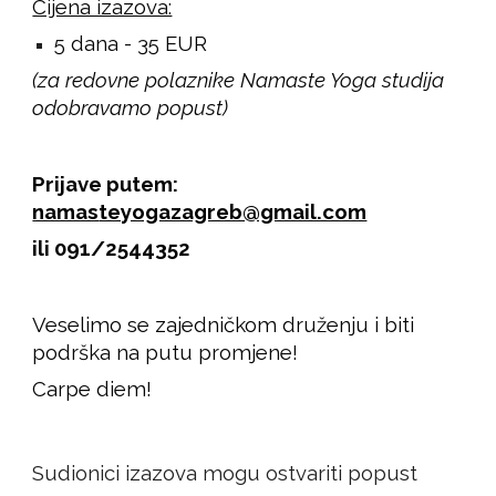
Cijena izazova:
5 dana - 35 EUR
(za redovne polaznike Namaste Yoga studija
odobravamo popust)
Prijave putem:
namas
teyogazagreb@gmail.com
ili
091/2544352
Veselimo se zajedničkom druženju i b
iti
podrška na putu promjene
!
Carpe diem
!
Sudionici izazova mogu ostvariti popust