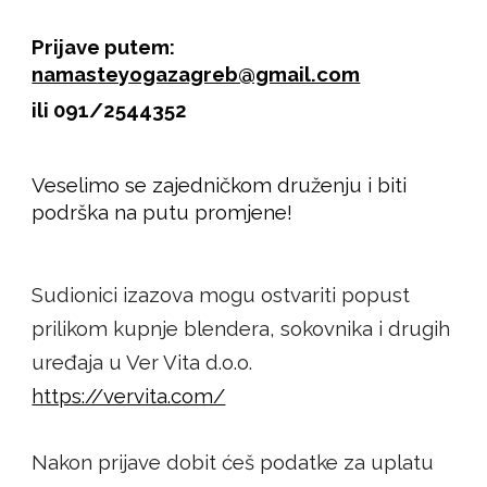
Prijave putem:
namas
teyogazagreb@gmail.com
ili
091/2544352
Veselimo se zajedničkom druženju i b
iti
podrška na putu promjene
!
Sudionici izazova mogu ostvariti popust
prilikom kupnje blendera, sokovnika i drugih
uređaja u Ver Vita d.o.o.
https://vervita.com/
Nakon prijave dobit ćeš podatke za uplatu