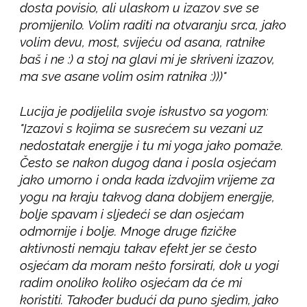
dosta povisio, ali ulaskom u izazov sve se
promijenilo. Volim raditi na otvaranju srca, jako
volim devu, most, svijeću od asana, ratnike
baš i ne :) a stoj na glavi mi je skriveni izazov,
ma sve asane volim osim ratnika :)))"
Lucija je podijelila svoje iskustvo sa yogom:
"Izazovi s kojima se susrećem su vezani uz
nedostatak energije i tu mi yoga jako pomaže.
Često se nakon dugog dana i posla osjećam
jako umorno i onda kada izdvojim vrijeme za
yogu na kraju takvog dana dobijem energije,
bolje spavam i sljedeći se dan osjećam
odmornije i bolje. Mnoge druge fizičke
aktivnosti nemaju takav efekt jer se često
osjećam da moram nešto forsirati, dok u yogi
radim onoliko koliko osjećam da će mi
koristiti. Također budući da puno sjedim, jako