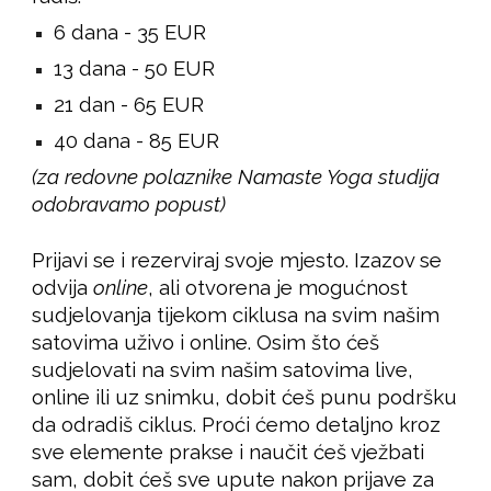
6 dana - 35 EUR
13 dana - 50 EUR
21 dan - 65 EUR
40 dana - 85 EUR
(za redovne polaznike Namaste Yoga studija
odobravamo popust)
Prijavi se i rezerviraj svoje mjesto. Izazov se
odvija
online
, ali otvorena je mogućnost
sudjelovanja tijekom ciklusa na svim našim
satovima
uživo i online
. Osim što ćeš
sudjelovati na svim našim satovima live,
online ili uz snimku, dobit ćeš punu podršku
da odradiš ciklus. Proći ćemo detaljno kroz
sve elemente prakse i naučit ćeš vježbati
sam, dobit ćeš sve upute nakon prijave za